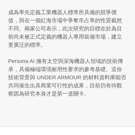
成為率先定義工業機器人標準所具備的競爭價
值，與在一個紅海市場中爭奪市占率的性質截然
不同。兩家公司表示，此次研究的目標在於為目
前尚未被正式定義的機器人專用裝備市場，建立
更廣泛的標準。
Persona AI 擁有太空與深海機器人領域的技術傳
承，具備極端環境耐用性要求的參考基礎。這份
技術背景與 UNDER ARMOUR 的材料資料庫能否
共同催生出具商業可行性的成果，目前仍有待觀
察因為研究本身才是第一道關卡。