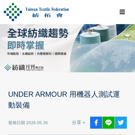
UNDER ARMOUR 用機器人測試運
動裝備
分享 +
發佈日期 2026.05.26