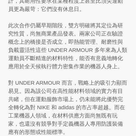
計，其耐用性要求在某種程度上甚至比頂尖運動
員更為嚴苛：它們沒有休息日。
此次合作仍屬早期階段，雙方明確將其定位為研
究性質，尚無商業產品發表。兩家公司正在驗證
概念上的橋接是否成立，即熱能管理、耐磨性與
負載靈活性這些 UNDER ARMOUR 多年來為人類
運動員不斷精進的材料特性，能否有意義地轉化
應用於全天候執行體力密集作業的機器人身上。
對 UNDER ARMOUR 而言，戰略上的吸引力顯而
易見。因為該公司在高性能材料領域的實力有目
共睹，但在運動服飾市場上，仍未能將此優勢完
全轉化為對 NIKE 和 adidas 的市占率超越。而在
工業機器人領域，在材料供應方面尚無既有玩
家，也還沒有競爭對手定義機器人專用防護裝備
應有的形態或性能標準。