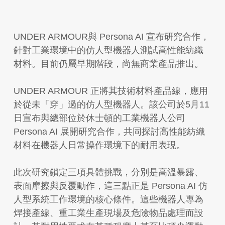
UNDER ARMOUR與 Persona AI 宣布研究合作，
針對工業環境中的仿人型機器人測試高性能紡織
材料。目前仍屬早期階段，尚無商業產品推出。
UNDER ARMOUR 正將其技術材料產品線，應用
於從未「穿」過的仿人型機器人。該公司於5月11
日宣布與總部位於休士頓的工業機器人公司
Persona AI 展開研究合作，共同探討高性能紡織
材料在機器人日常操作環境下的耐用表現。
此次研究鎖定三項具體挑戰，分別是高溫暴露、
表面摩擦與反覆動作，這三點正是 Persona AI 仿
人型系統工作環境的核心條件。這些機器人專為
焊接產線、重工業生產現場及危險物品處理而設