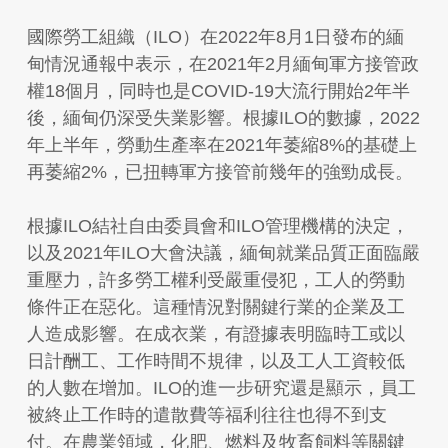
國際勞工組織（ILO）在2022年8月1日發布的緬
甸情況通報中表示，在2021年2月緬甸軍方接管政
權18個月，同時也是COVID-19大流行開始2年半
後，緬甸仍深受失業影響。根據ILO的數據，2022
年上半年，勞動生產率在2021年萎縮8%的基礎上
再萎縮2%，已扭轉軍方接管前幾年的強勁成長。
根據ILO結社自由委員會和ILO管理機構的決定，
以及2021年ILO大會決議，緬甸就業品質正面臨嚴
重壓力，許多勞工權利受嚴重侵犯，工人的勞動
條件正在惡化。這種情況對關鍵行業的企業及工
人造成影響。在成衣業，有證據表明臨時工或以
日計酬工、工作時間不規律，以及工人工資較低
的人數在增加。ILO的進一步研究還是顯示，員工
被終止工作時的遣散費等福利往往也得不到支
付。在農業領域，化肥、燃料及牧畜飼料等關鍵