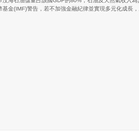
汶海石油儲量占該國GDP的80%，石油及天然氣收入
基金(IMF)警告，若不加強金融紀律並實現多元化成長，