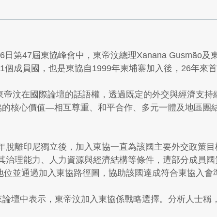
26日第47屆東協峰會中，東帝汶總理Xanana Gusm
1個成員國，也是東協自1999年柬埔寨加入後，26年來
帝汶在國際論壇的話語權，透過既定的外交與經濟支持網絡
東協的核心價值—相互尊重、和平合作、多元一體及地區團
脫離印尼獨立後，加入東協一直為該國主要外交政策目標。Jos
惟其治理能力、人力資源與經濟結構等條件，遭部分成員國
地位並通過加入東協路徑圖，協助該國達成符合東協入會
2月東協未來論壇中表示，東帝汶加入東協係戰略選擇。分析人