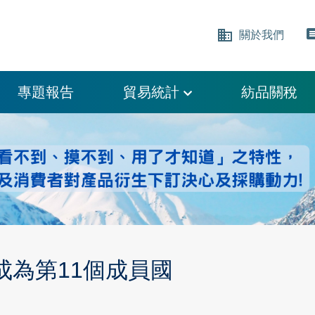
business
comm
關於我們
專題報告
貿易統計
紡品關稅
成為第11個成員國