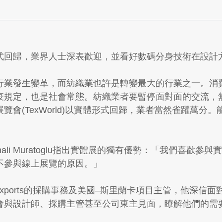
式回歸，業界人士深表歡迎，並看好數碼分身技術在設計
行業發生變革，而紡織業也許是轉變最大的行業之一。消
疫規定，也是社會常態。紡織業者要暫停面對面的交流，
會(TexWorld)以實體形式回歸，業者當然雀躍萬分
銷售總監Binali Muratoglu指出實體展的獨有優勢：「我
不參與線上展覽的原因。」
rasavi Exports的採購事務及美國–斯里蘭卡項目主管
會與設計師、採購主管甚至公司東主見面，瞭解他們的需