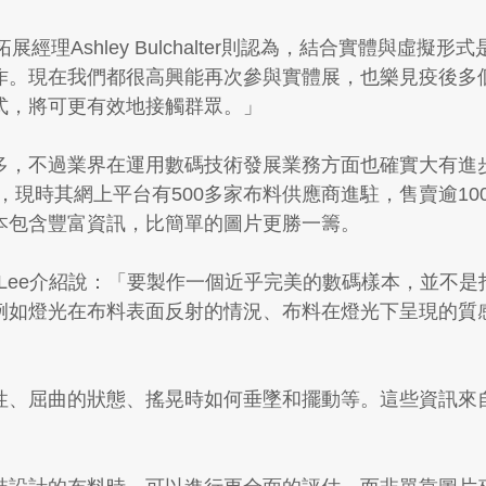
務拓展經理Ashley Bulchalter則認為，結合實體與
作。現在我們都很高興能再次參與實體展，也樂見疫後多
式，將可更有效地接觸群眾。」
，不過業界在運用數碼技術發展業務方面也確實大有進步。
」，現時其網上平台有500多家布料供應商進駐，售賣逾10
本包含豐富資訊，比簡單的圖片更勝一籌。
k Will Lee介紹說：「要製作一個近乎完美的數碼樣本，
例如燈光在布料表面反射的情況、布料在燈光下呈現的質
性、屈曲的狀態、搖晃時如何垂墜和擺動等。這些資訊來