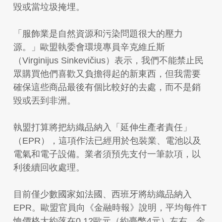
毀或當垃圾掩埋。
「服飾業是自然資源和污染問題很大的壓力
源。」歐盟執委會環境專員辛克維丘斯
（Virginijus Sinkevičius）表示，我們不能禁止民
眾購買他們喜歡又負擔得起的新東西，但我需要
確保這些商品最後有個比較好的去處，而不是銷
毀或丟到非洲。
執盟打算將把紡織品納入「延伸生產者責任」
（EPR），這項作法已經用於包裝業、電池以及
電氣和電子設備。業者須預先支付一筆款項，以
利後續回收處理。
目前僅少數國家如法國、西班牙將紡織品納入
EPR。歐盟官員向《金融時報》說明，平均每件T
恤價格大約落在0.12歐元（約臺幣4元）左右，金