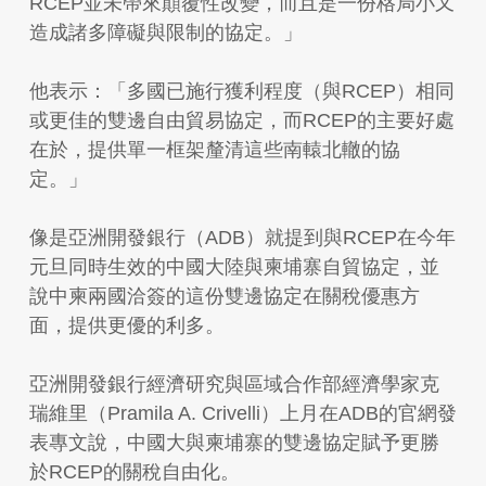
RCEP並未帶來顛覆性改變，而且是一份格局小又
造成諸多障礙與限制的協定。」
他表示：「多國已施行獲利程度（與RCEP）相同
或更佳的雙邊自由貿易協定，而RCEP的主要好處
在於，提供單一框架釐清這些南轅北轍的協
定。」
像是亞洲開發銀行（ADB）就提到與RCEP在今年
元旦同時生效的中國大陸與柬埔寨自貿協定，並
說中柬兩國洽簽的這份雙邊協定在關稅優惠方
面，提供更優的利多。
亞洲開發銀行經濟研究與區域合作部經濟學家克
瑞維里（Pramila A. Crivelli）上月在ADB的官網發
表專文說，中國大與柬埔寨的雙邊協定賦予更勝
於RCEP的關稅自由化。