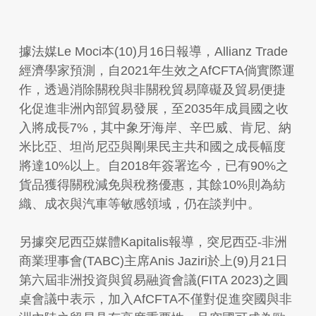
據法媒Le Moci本(10)月16日報導，Allianz Trade
經濟學家預測，自2021年生效之AfCFTA倘實際運
作，透過消除關稅與非關稅貿易障礙及貿易便捷
化促進非洲內部貿易發展，至2035年成員國之收
入將成長7%，其中象牙海岸、辛巴威、肯尼、納
米比亞、坦尚尼亞與剛果民主共和國之成長幅度
將達10%以上。自2018年簽署迄今，已有90%之
貨品獲得關稅減免與稅務優惠，其餘10%則為紡
織、成衣與汽車等敏感領域，仍在談判中。
另據突尼西亞媒體Kapitalis報導，突尼西亞-非洲
商業理事會(TABC)主席Anis Jaziri於上(9)月21日
第六屆非洲投資與貿易融資會議(FITA 2023)之圓
桌會議中表示，加入AfCFTA不僅對促進突國與非