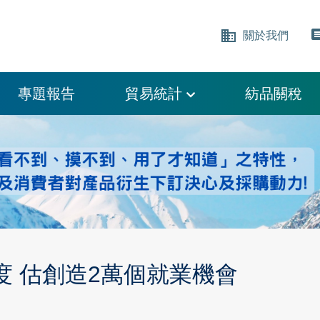
business
comm
關於我們
專題報告
貿易統計
紡品關稅
 估創造2萬個就業機會