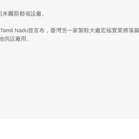
坦米爾那都省設廠。
e Tamil Nadu曾宣布，臺灣另一家製鞋大廠宏福實業
土地供設廠用。