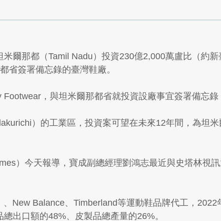
都（Tamil Nadu）投資230億2,000萬盧比（約新
那都省簽署備忘錄的臺灣鞋廠。
y Footwear，與坦米爾那都省就投資設廠事宜簽署備忘錄，省
akurichi）的工業區，投資案可望在未來12年間，為
c Times）今天報導，寶成副總經理劉鴻志最近與史塔林
、New Balance、Timberland等運動鞋品牌代工，2
總出口額的48%、皮製品總產量的26%。