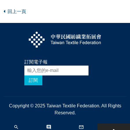
回上一頁
訂閱電子報
訂閱
Copyright © 2025 Taiwan Textile Federation. All Rights
Reserved.
search
comment
mail_outline